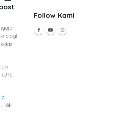
 post
Follow Kami
ngajar.
knologi
 kelas
naga
 (UTS,
id.
 klik