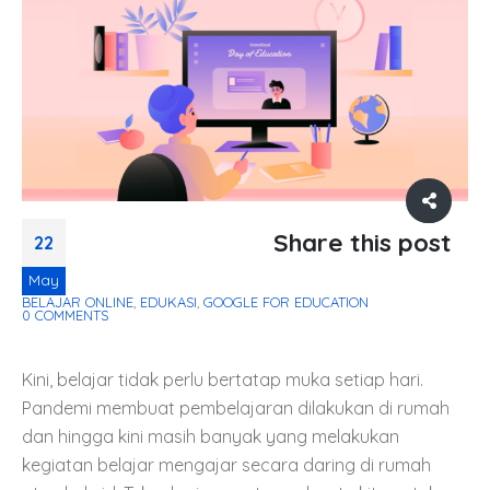
Share this post
22
May
BELAJAR ONLINE
,
EDUKASI
,
GOOGLE FOR EDUCATION
0 COMMENTS
Kini, belajar tidak perlu bertatap muka setiap hari.
Pandemi membuat pembelajaran dilakukan di rumah
dan hingga kini masih banyak yang melakukan
kegiatan belajar mengajar secara daring di rumah