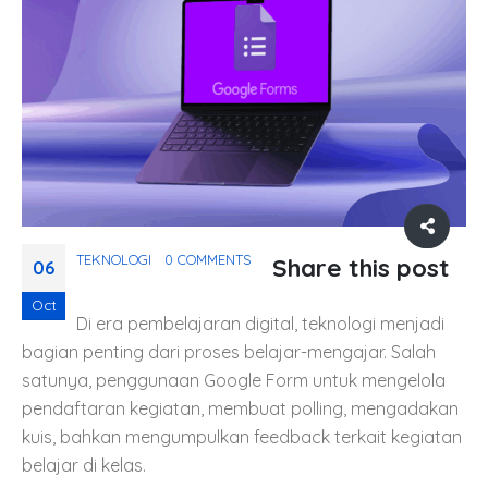
TEKNOLOGI
0 COMMENTS
Share this post
06
Oct
Di era pembelajaran digital, teknologi menjadi
bagian penting dari proses belajar-mengajar. Salah
satunya, penggunaan Google Form untuk mengelola
pendaftaran kegiatan, membuat polling, mengadakan
kuis, bahkan mengumpulkan feedback terkait kegiatan
belajar di kelas.