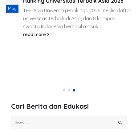
Ranking Universitas Terbaik Asia 2026
May
THE Asia University Rankings 2026 merilis daftar
universitas terbaik di Asia, dan 8 kampus
swasta Indonesia berhasil masuk di...
read more
Cari Berita dan Edukasi
Berita Terbaru
7 Fitur Google Classroom Terbaru yang Membuat
Pembelajaran Lebih Personal dengan AI