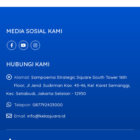
HUBUNGI KAMI
Alamat:
Sampoerna Strategic Square South Tower 16th
Floor, Jl Jend. Sudirman Kav. 45-46, Kel. Karet Semanggi,
Kec. Setiabudi, Jakarta Selatan - 12930
Telepon:
087792423000
Email:
info@kelasjuara.id
Kelas Juara by
PointStar
© 2026. All Rights Reserved