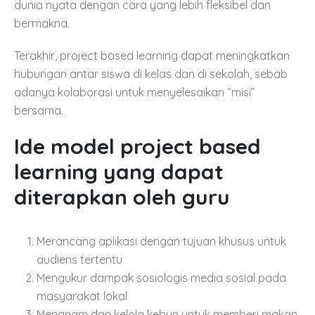
dunia nyata dengan cara yang lebih fleksibel dan
bermakna.
Terakhir, project based learning dapat meningkatkan
hubungan antar siswa di kelas dan di sekolah, sebab
adanya kolaborasi untuk menyelesaikan “misi”
bersama.
Ide model project based
learning yang dapat
diterapkan oleh guru
Merancang aplikasi dengan tujuan khusus untuk
audiens tertentu
Mengukur dampak sosiologis media sosial pada
masyarakat lokal
Menanam dan kelola kebun untuk memberi makan