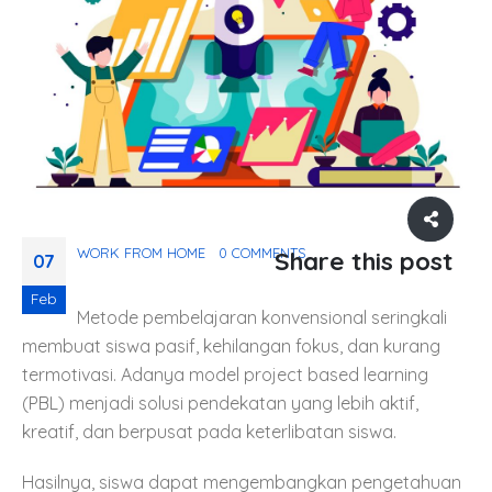
WORK FROM HOME
0 COMMENTS
Share this post
07
Feb
Metode pembelajaran konvensional seringkali
membuat siswa pasif, kehilangan fokus, dan kurang
termotivasi. Adanya model project based learning
(PBL) menjadi solusi pendekatan yang lebih aktif,
kreatif, dan berpusat pada keterlibatan siswa.
Hasilnya, siswa dapat mengembangkan pengetahuan