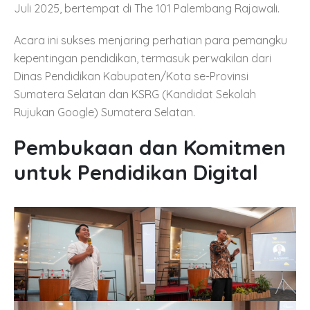
Juli 2025, bertempat di The 101 Palembang Rajawali.
Acara ini sukses menjaring perhatian para pemangku
kepentingan pendidikan, termasuk perwakilan dari
Dinas Pendidikan Kabupaten/Kota se-Provinsi
Sumatera Selatan dan KSRG (Kandidat Sekolah
Rujukan Google) Sumatera Selatan.
Pembukaan dan Komitmen
untuk Pendidikan Digital