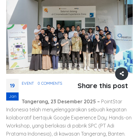
EVENT
0 COMMENTS
Share this post
19
Jan
Tangerang, 23 Desember 2025 –
PointStar
Indonesia telah menyelenggarakan sebuah kegiatan
kolaboratif bertajuk Google Experience Day: Hands-on
Workshop, yang berlokasi di pabrik SPC (PT Adi
Pratama Indonesia), di kawasan Tangerang, Banten.