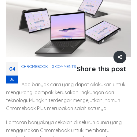
CHROMEBOOK
0 COMMENTS
Share this post
04
Jul
Ada banyak cara yang dapat dilakukan untuk
mengurangi dampak kerusakan lingkungan dari
teknologi. Mungkin terdengar mengejutkan, namun
Chromebook Plus merupakan salah satunya.
Lantaran banyaknya sekolah di seluruh dunia yang
menggunakan Chromebook untuk membantu