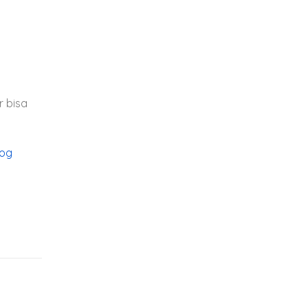
r bisa
log