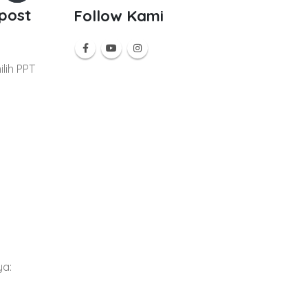
 post
Follow Kami
lih PPT
ya: