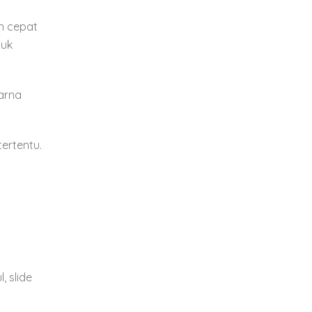
on cepat
tuk
arna
tertentu.
, slide