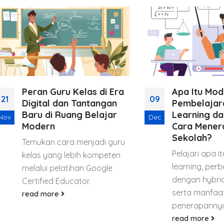
Peran Guru Kelas di Era
Apa Itu Model
09
Digital dan Tantangan
Pembelajaran Bl
Baru di Ruang Belajar
Learning dan Gi
Dec
Modern
Cara Menerapkan
Sekolah?
Temukan cara menjadi guru
Pelajari apa itu blen
kelas yang lebih kompeten
learning, perbedaan
melalui pelatihan Google
dengan hybrid learni
Certified Educator.
serta manfaat dan
read more
penerapannya di sek
read more