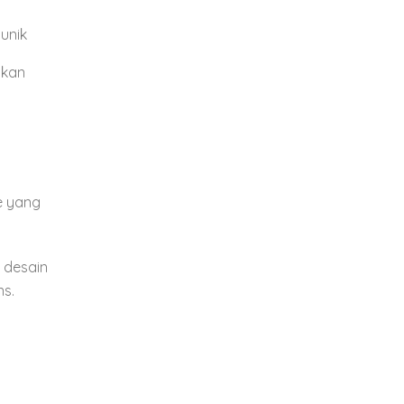
unik
ikan
e yang
n desain
ns.