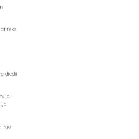
an
hat teks
a diedit
mulai
aya
rinya