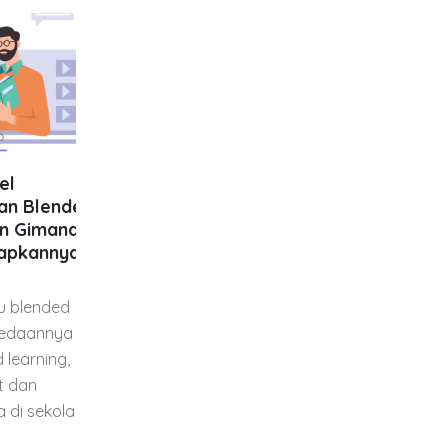
Kecerdasan Artifisial
17
21
ended
Adalah Fondasi Baru
mana
dalam Kurikulum
Jul
Nov
nya di
Pendidikan Indonesia
Kecerdasan artifisial menjadi
ded
salah satu kompetensi
nya
penting di era digital. Simak
ng,
bagaimana penerapan
Kurikulum Koding dan
olah.
Kecerdasan Artifisial di...
read more